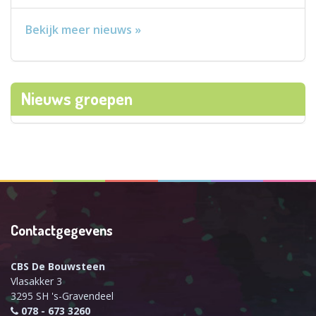
Bekijk meer nieuws »
Nieuws groepen
Contactgegevens
CBS De Bouwsteen
Vlasakker 3
3295 SH 's-Gravendeel
078 - 673 3260