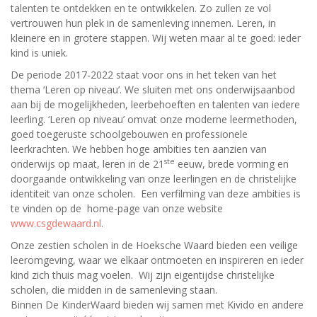
talenten te ontdekken en te ontwikkelen. Zo zullen ze vol
vertrouwen hun plek in de samenleving innemen. Leren, in
kleinere en in grotere stappen. Wij weten maar al te goed: ieder
kind is uniek.
De periode 2017-2022 staat voor ons in het teken van het
thema ‘Leren op niveau’. We sluiten met ons onderwijsaanbod
aan bij de mogelijkheden, leerbehoeften en talenten van iedere
leerling. ‘Leren op niveau’ omvat onze moderne leermethoden,
goed toegeruste schoolgebouwen en professionele
leerkrachten. We hebben hoge ambities ten aanzien van
ste
onderwijs op maat, leren in de 21
eeuw, brede vorming en
doorgaande ontwikkeling van onze leerlingen en de christelijke
identiteit van onze scholen. Een verfilming van deze ambities is
te vinden op de home-page van onze website
www.csgdewaard.nl
.
Onze zestien scholen in de Hoeksche Waard bieden een veilige
leeromgeving, waar we elkaar ontmoeten en inspireren en ieder
kind zich thuis mag voelen. Wij zijn eigentijdse christelijke
scholen, die midden in de samenleving staan.
Binnen De KinderWaard bieden wij samen met Kivido en andere